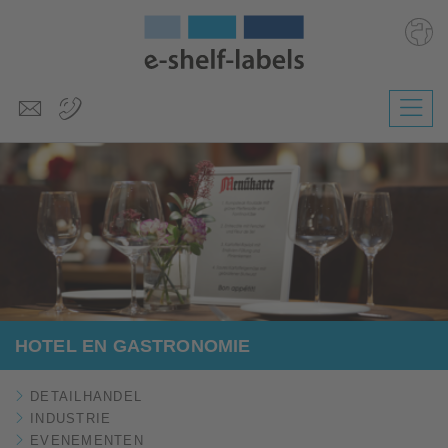
Deutsch
English
Polski
Česky
Magyar
Slovenščina
HOTEL EN GASTRONOMIE
DETAILHANDEL
INDUSTRIE
EVENEMENTEN