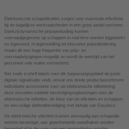
Elektronische schapetiketten zorgen voor maximale efficiëntie
bij de dagelijkse werkzaamheden in een groot aantal sectoren.
Dankzij dynamische prijsaanduiding kunnen
voorraadgegevens op schappen in real-time worden bijgewerkt
en ingevoerd. In tegenstelling tot klassieke prijsetikettering
maakt dit een hoge frequentie van prijs- en
voorraadwijzigingen mogelijk en wordt de werktijd van het
personeel vele malen verminderd.
Net zoals e-shelf-labels voor elk toepassingsgebied de juiste
digitale signalisatie vindt, omvat ons brede productassortiment
individuele accessoires voor uw elektronische etikettering:
deze omvatten stabiele bevestigingsoplossingen voor de
elektronische etiketten, de kleur van de etiketten en schappen
en een veilige diefstalbeveiliging met behulp van Easylock.
De elektronische etiketten kunnen eenvoudig aan schaprails
worden bevestigd, aan geperforeerde wandhaken worden
bevestigd of in de vorm van een posterdisplay worden