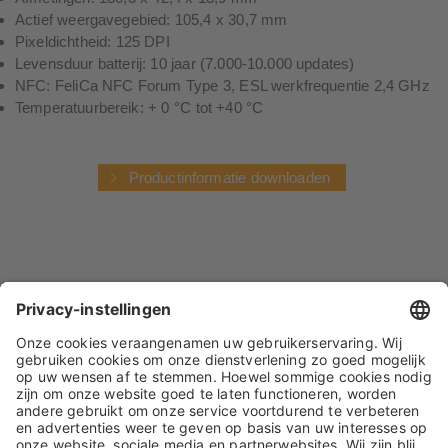
Actief weergavegebied: 105,4 x 30,7 mm
Pixeldichtheid: 125 DPI
Levensduur batterij: 10 jaar (7.000-10.000 updates)
NFC: FeliCa NFC Forum Type 3, ESL werkfrequentie 2,4 GHz
Temperatuurbereik: + 0 °C tot +40 °C
Productinformatie downloaden