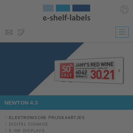
Deutsch
English
Polski
Česky
Magyar
Slovenščina
NEWTON 4.3
ELEKTRONISCHE PRIJSKAARTJES
DIGITAL SIGNAGE
E-INK DISPLAYS